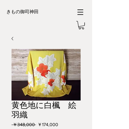
きもの御司神田
黄色地に白楓 絵
羽織
通
セ
 ￥348,000 
￥174,000