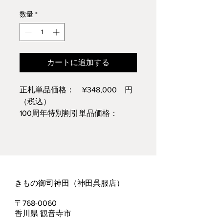
常
ー
価
ル
数量
*
格
価
格
カートに追加する
正札単品価格： ¥348,000 円
（税込）
100周年特別割引単品価格：
¥174,000 円（税込）
※仕立て代込価格についてはお問
い合わせください
きもの御司神田（神田呉服店）​
​〒768-0060
香川県 観音寺市