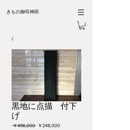
きもの御司神田
黒地に点描 付下
げ
通
セ
 ￥496,000 
￥248,000