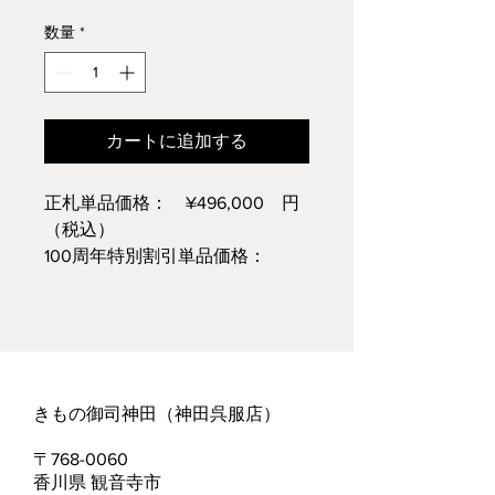
常
ー
価
ル
数量
*
格
価
格
カートに追加する
正札単品価格： ¥496,000 円
（税込）
100周年特別割引単品価格：
¥248,000 円（税込）
※仕立て代込価格についてはお問
い合わせください
きもの御司神田（神田呉服店）​
​〒768-0060
香川県 観音寺市