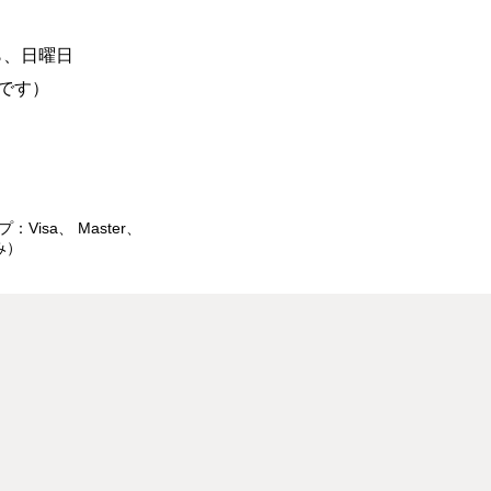
ら、日曜日
です）
isa、 Master、
み）