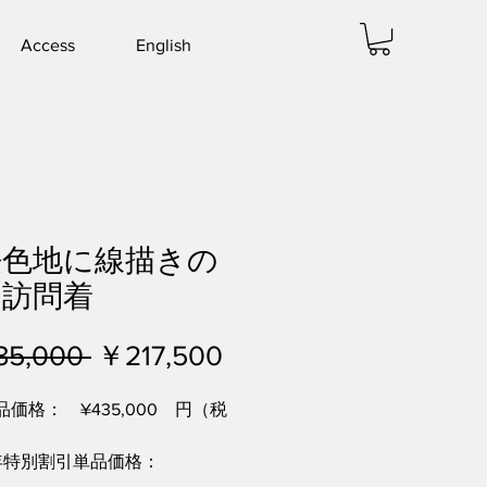
Access
English
桜色地に線描きの
 訪問着
通
セ
35,000 
￥217,500
常
ー
価格： ¥435,000 円（税
価
ル
周年特別割引単品価格：
格
価