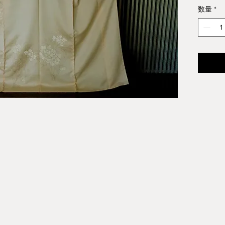
¥217
数量
*
※仕立
わせ