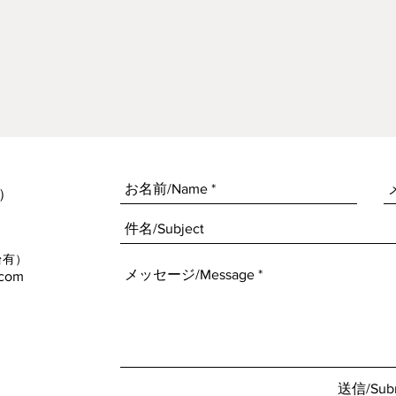
​
台有）
.com
送信/Sub