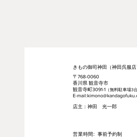
きもの御司神田（神田呉服店）
​〒768-0060
香川県 観音寺市
観音寺町3091-1
（無料駐車場3
E-mail:
kimono@kandagofuku
​店主：神田 光一郎
営業時間:
事前予約制