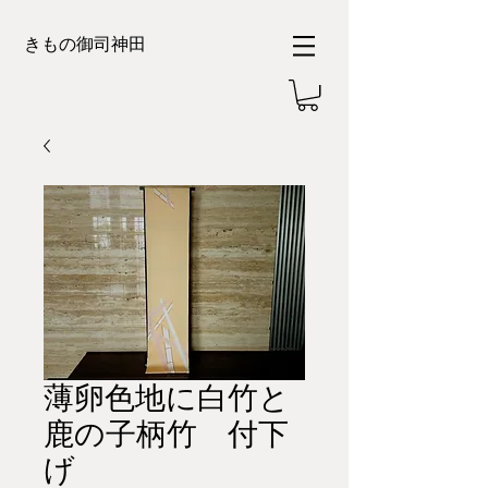
きもの御司神田
薄卵色地に白竹と
鹿の子柄竹 付下
げ