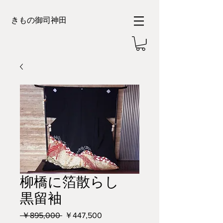
きもの御司神田
柳橋に箔散らし
黒留袖
通
セ
 ￥895,000 
￥447,500