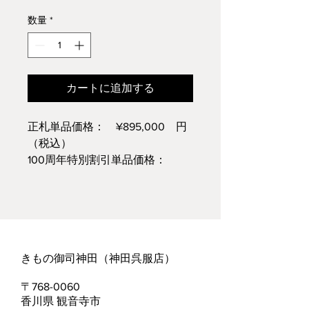
常
ー
価
ル
数量
*
格
価
格
カートに追加する
正札単品価格： ¥895,000 円
（税込）
100周年特別割引単品価格：
¥447,500 円（税込）
※仕立て代込価格についてはお問
い合わせください
きもの御司神田（神田呉服店）​
​〒768-0060
香川県 観音寺市