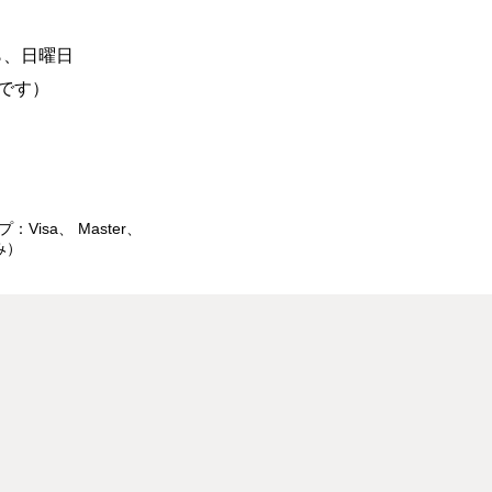
ら、日曜日
です）
isa、 Master、
み）