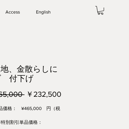
Access
English
久地、金散らしに
ダ 付下げ
通
セ
65,000 
￥232,500
常
ー
価格： ¥465,000 円（税
価
ル
周年特別割引単品価格：
格
価