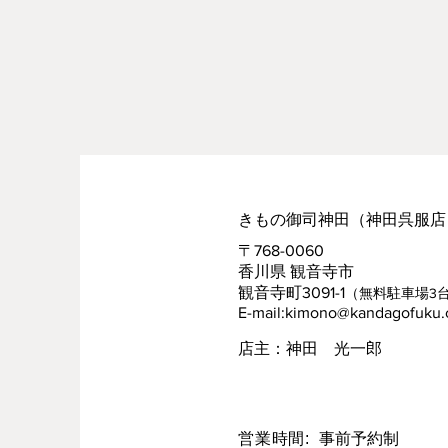
きもの御司神田（神田呉服店）
​〒768-0060
香川県 観音寺市
観音寺町3091-1
（無料駐車場3
E-mail:
kimono@kandagofuku
​店主：神田 光一郎
営業時間:
事前予約制