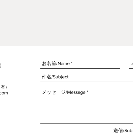
​
台有）
.com
送信/Sub