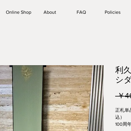
Online Shop
About
FAQ
Policies
利
シ
 ￥4
正札単品
込）
100