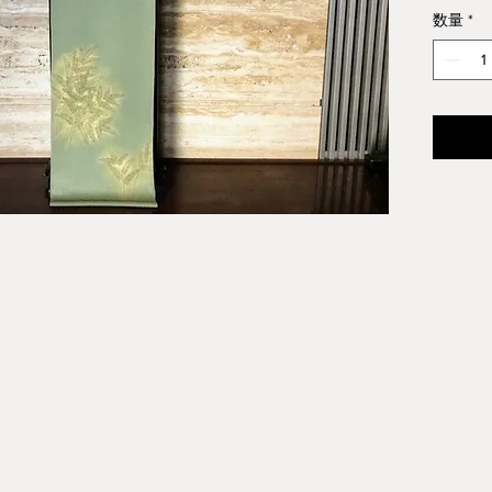
¥232
数量
*
※仕立
わせ