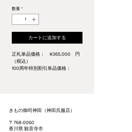
常
ー
価
ル
数量
*
格
価
格
カートに追加する
正札単品価格： ¥365,000 円
（税込）
100周年特別割引単品価格：
¥182,500 円（税込）
※仕立て代込価格についてはお問
い合わせください
きもの御司神田（神田呉服店）​
​〒768-0060
香川県 観音寺市