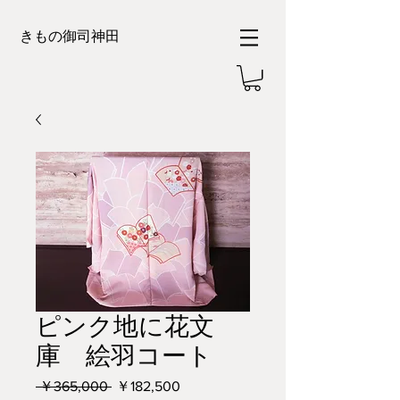
きもの御司神田
ピンク地に花文
庫 絵羽コート
通
セ
 ￥365,000 
￥182,500