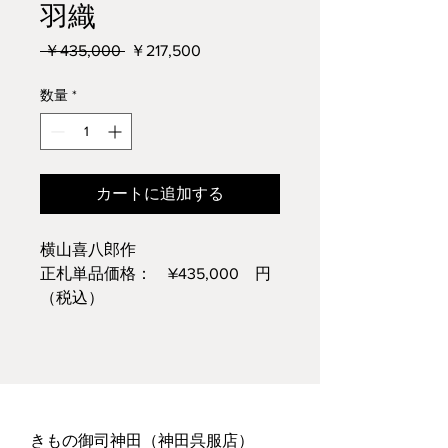
羽織
通
セ
 ￥435,000 
￥217,500
常
ー
価
ル
数量
*
格
価
格
カートに追加する
横山喜八郎作
正札単品価格： ¥435,000 円
（税込）
100周年特別割引単品価格：
¥217,500 円（税込）
※仕立て代込価格についてはお問
い合わせください
きもの御司神田（神田呉服店）​